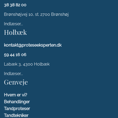
38 38 82 00
Brønshøjvej 10, st. 2700 Brønshøj
Indlæser...
Holbæk
kontakt@proteseeksperten.dk
59 44 16 06
Labæk 3,
4300 Holbæk
Indlæser...
Genveje
Hvem er vi?
Behandlinger
Tandproteser
Tandtekniker