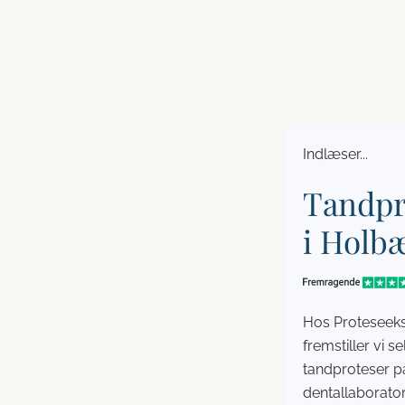
Indlæser...
Tandpr
i Holb
Hos Proteseek
fremstiller vi se
tandproteser p
dentallaborato